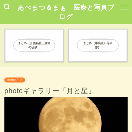
あべまつ＆まぁ 医療と写真ブ
ログ
まとめ（介護福祉士資格
まとめ（喀痰吸引等研
の研修）
修）
医療的ケア
photoギャラリー「月と星」