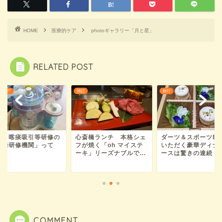
HOME
医療的ケア
photoギャラリー「月と星」
RELATED POST
雑記
旅行
引等研修の
心斎橋ランチ 本格シェ
ダーツ＆スポーツBARで
関」って
フが焼く「oh マイステ
いただく豪華ディナーコ
ーキ」リーズナブルで...
ースは驚きの連続！ホ...
COMMENT