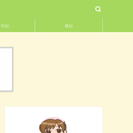
護日記
雑記