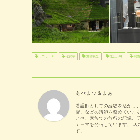
ラコリーナ
滋賀県
滋賀観光
近江八幡
関西
あべまつ＆まぁ
看護師としての経験を活かし
習」などの講師を務めていま
とや、家族での旅行の記録、
テーマを発信しています。 
す。