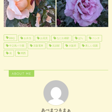
BBQ
お弁当
お花見
なにわ橋駅
ばら
ベンチ
中之島バラ園
京阪電車
北浜駅
大阪府
美しい花園
花
関西
ABOUT ME
あべまつ＆まぁ