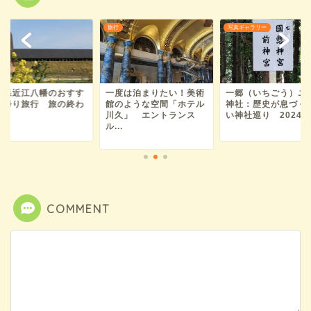
旅行
写真ギャラリー
賀県近江八幡のおすす
一度は泊まりたい！美術
一郷（いちごう）ニ
日帰り旅行 旅の終わ
館のような空間「ホテル
神社：歴史が息づく
川久」 エントランス
い神社巡り 2024年.
ル...
COMMENT