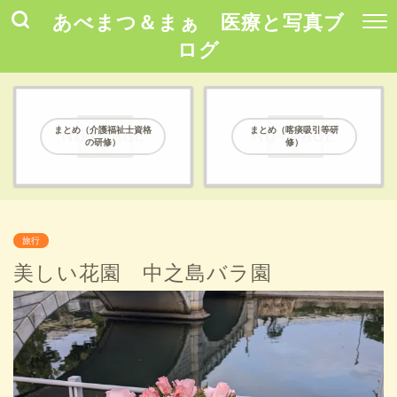
あべまつ＆まぁ 医療と写真ブ
ログ
まとめ（介護福祉士資格
まとめ（喀痰吸引等研
の研修）
修）
旅行
美しい花園 中之島バラ園