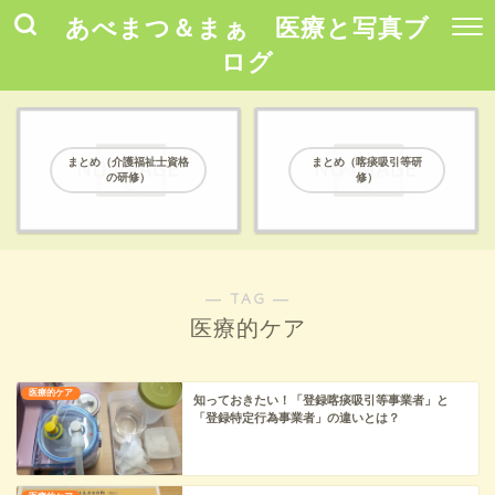
あべまつ＆まぁ 医療と写真ブ
ログ
まとめ（介護福祉士資格
まとめ（喀痰吸引等研
の研修）
修）
― TAG ―
医療的ケア
医療的ケア
知っておきたい！「登録喀痰吸引等事業者」と
「登録特定行為事業者」の違いとは？