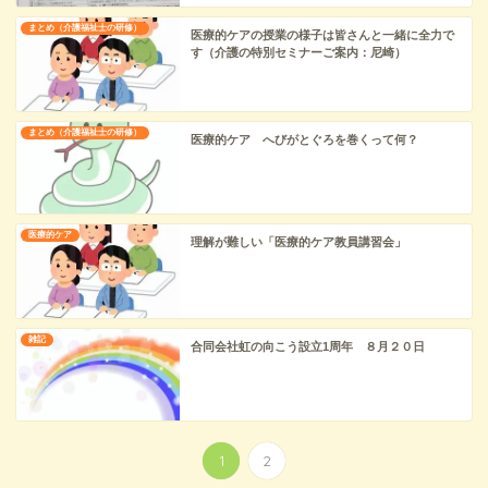
まとめ（介護福祉士の研修）
医療的ケアの授業の様子は皆さんと一緒に全力で
す（介護の特別セミナーご案内：尼崎）
まとめ（介護福祉士の研修）
医療的ケア へびがとぐろを巻くって何？
医療的ケア
理解が難しい「医療的ケア教員講習会」
雑記
合同会社虹の向こう設立1周年 ８月２０日
1
2