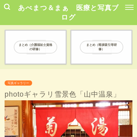
あべまつ＆まぁ 医療と写真ブ
ログ
まとめ（介護福祉士資格
まとめ（喀痰吸引等研
の研修）
修）
写真ギャラリー
photoギャラリ雪景色「山中温泉」