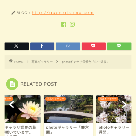
http://abematsuma.com
BLOG：
HOME
写真ギャラリー
photoギャラリ雪景色「山中温泉」
RELATED POST
ギャラリー
写真ギャラリー
写真ギャラリー
hotoギャラリ世界の花
photoギャラリー「兼六
photoギャラリー
すが咲いています。
園」
満開」