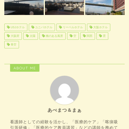
USJホテル
ユニバホテル
リーベルホテル
大阪ホテル
大阪府
太陽
橋のある風景
空
関西
雲
青空
ABOUT ME
あべまつ＆まぁ
看護師としての経験を活かし、「医療的ケア」「喀痰吸
引等研修」「医療的ケア教員講習」などの講師を務めて