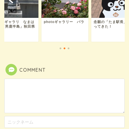
hotoギャラリ なまは
photoギャラリー バラ
念願の「たま駅長」
「男鹿半島」秋田県
ってきた！
COMMENT