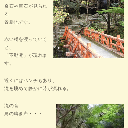
奇石や巨石が見られ
る
景勝地です。
赤い橋を渡っていく
と、
「不動滝」が現れま
す。
近くにはベンチもあり、
滝を眺めて静かに時が流れる。
滝の音
鳥の鳴き声・・・