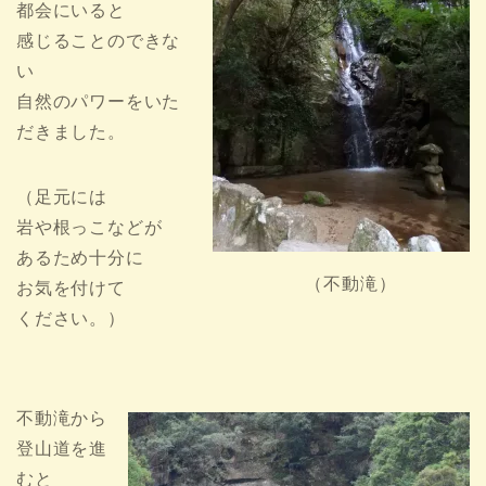
都会にいると
感じることのできな
い
自然のパワーをいた
だきました。
（足元には
岩や根っこなどが
あるため十分に
（不動滝）
お気を付けて
ください。）
不動滝から
登山道を進
むと