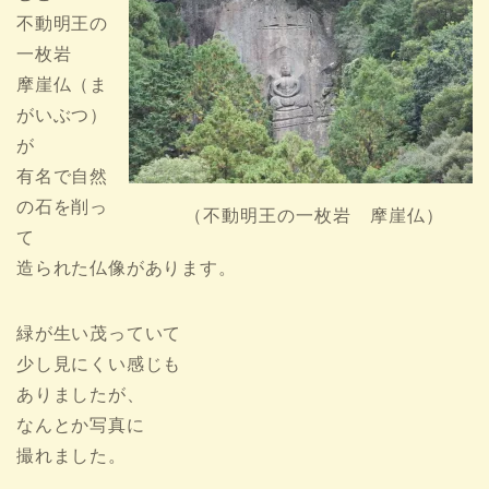
不動明王の
一枚岩
摩崖仏（ま
がいぶつ）
が
有名で自然
の石を削っ
（不動明王の一枚岩 摩崖仏）
て
造られた仏像があります。
緑が生い茂っていて
少し見にくい感じも
ありましたが、
なんとか写真に
撮れました。