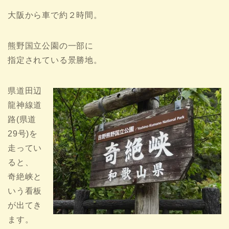
大阪から車で約２時間。
熊野国立公園の一部に
指定されている景勝地。
県道田辺
龍神線道
路(県道
29号)を
走ってい
ると、
奇絶峡と
いう看板
が出てき
ます。