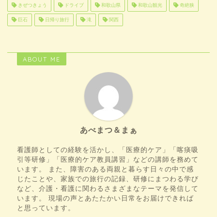
きぜつきょう
ドライブ
和歌山県
和歌山観光
奇絶狭
巨石
日帰り旅行
滝
関西
ABOUT ME
あべまつ＆まぁ
看護師としての経験を活かし、「医療的ケア」「喀痰吸
引等研修」「医療的ケア教員講習」などの講師を務めて
います。 また、障害のある両親と暮らす日々の中で感
じたことや、家族での旅行の記録、研修にまつわる学び
など、介護・看護に関わるさまざまなテーマを発信して
います。 現場の声とあたたかい日常をお届けできれば
と思っています。