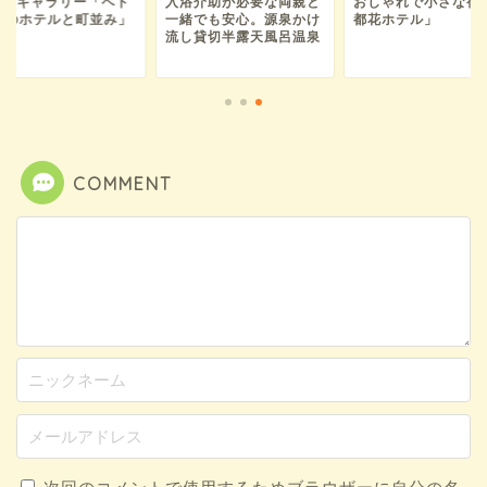
hotoギャラリー「ベト
入浴介助が必要な両親と
おしゃれで小さな宿
ムのホテルと町並み」
一緒でも安心。源泉かけ
都花ホテル」
流し貸切半露天風呂温泉
COMMENT