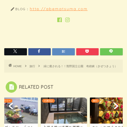
http://abematsuma.com
BLOG：
HOME
旅行
緑に癒される！！熊野国立公園 奇絶峡（きぜつきょう）
RELATED POST
ギャラリー
介護日記
旅行