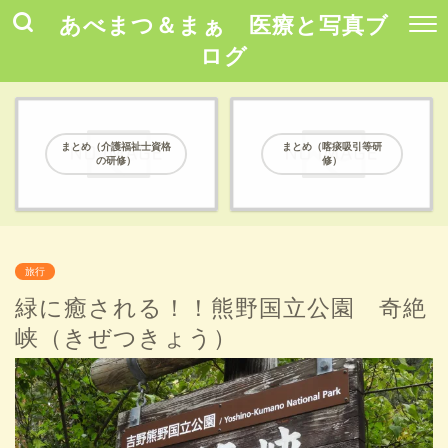
あべまつ＆まぁ 医療と写真ブ
ログ
まとめ（介護福祉士資格
まとめ（喀痰吸引等研
の研修）
修）
旅行
緑に癒される！！熊野国立公園 奇絶
峡（きぜつきょう）