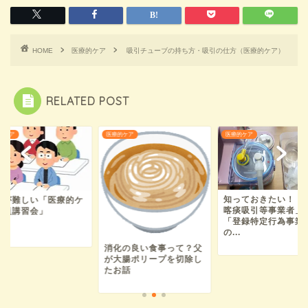
HOME
医療的ケア
吸引チューブの持ち方・吸引の仕方（医療的ケア）
RELATED POST
的ケア
医療的ケア
医療的ケア
知っておきたい！「
解が難しい「医療的ケ
喀痰吸引等事業者」
教員講習会」
「登録特定行為事業
の...
消化の良い食事って？父
が大腸ポリープを切除し
たお話