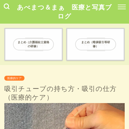
あべまつ＆まぁ 医療と写真ブ
ログ
まとめ（介護福祉士資格
まとめ（喀痰吸引等研
の研修）
修）
医療的ケア
吸引チューブの持ち方・吸引の仕方
（医療的ケア）