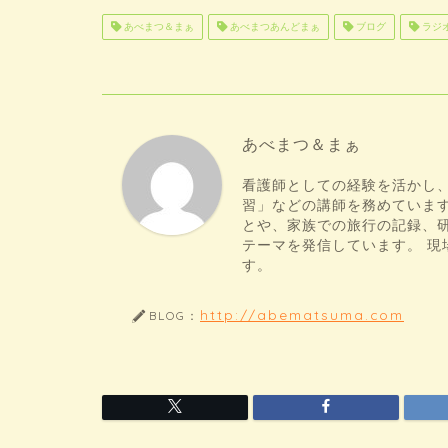
あべまつ＆まぁ
あべまつあんどまぁ
ブログ
ラジ
あべまつ＆まぁ
看護師としての経験を活かし
習」などの講師を務めていま
とや、家族での旅行の記録、
テーマを発信しています。 
す。
http://abematsuma.com
BLOG：