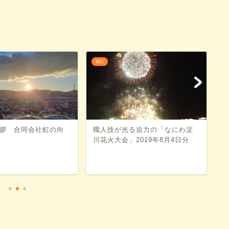
雑記
雑
拶 合同会社虹の向
職人技が光る迫力の「なにわ淀
反
川花火大会」2019年8月4日分
年
画