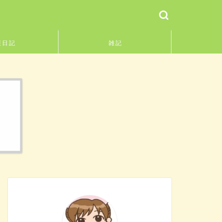
護日記
雑記