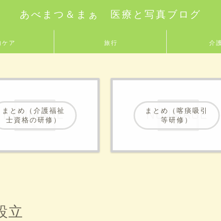
あべまつ＆まぁ 医療と写真ブログ
的ケア
旅行
介
まとめ（介護福祉
まとめ（喀痰吸引
士資格の研修）
等研修）
設立