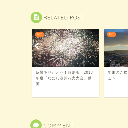
RELATED POST
雑記
雑記
「なにわ淀
反響ありがとう！特別版 2013
年末のご挨
年8月4日分
年度「なにわ淀川花火大会」動
こう
画
COMMENT