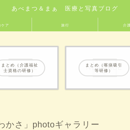
あべまつ＆まぁ 医療と写真ブログ
的ケア
旅行
介
まとめ（介護福祉
まとめ（喀痰吸引
士資格の研修）
等研修）
かさ」photoギャラリー