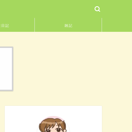
護日記
雑記