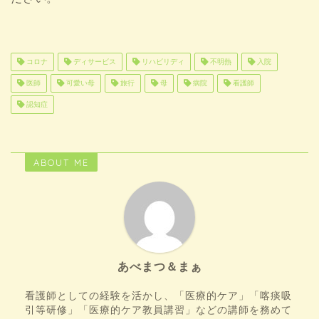
コロナ
ディサービス
リハビリディ
不明熱
入院
医師
可愛い母
旅行
母
病院
看護師
認知症
ABOUT ME
あべまつ＆まぁ
看護師としての経験を活かし、「医療的ケア」「喀痰吸
引等研修」「医療的ケア教員講習」などの講師を務めて