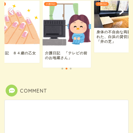
日記
介護日記
介護日記
身体の不自由な両親
れた、白浜の貸切温
「井の芝」
護日記 ８４歳の乙女
介護日記 「テレビの前
のお地蔵さん」
COMMENT