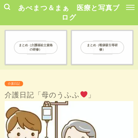
あべまつ＆まぁ 医療と写真ブ
ログ
まとめ（介護福祉士資格
まとめ（喀痰吸引等研
の研修）
修）
介護日記
介護日記「母のうふふ
」