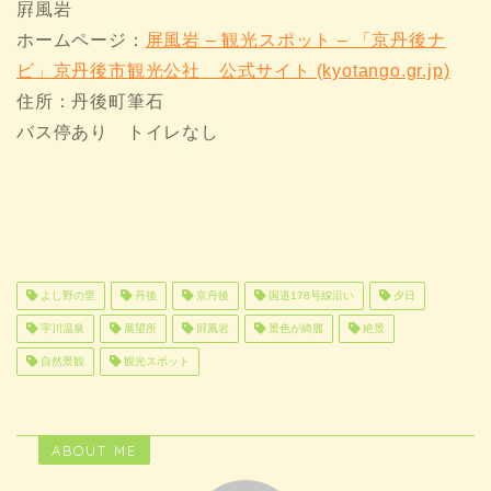
屛風岩
ホームページ：
屏風岩 – 観光スポット – 「京丹後ナ
ビ」京丹後市観光公社 公式サイト (kyotango.gr.jp)
住所：丹後町筆石
バス停あり トイレなし
よし野の里
丹後
京丹後
国道178号線沿い
夕日
宇川温泉
展望所
屛風岩
景色が綺麗
絶景
自然景観
観光スポット
ABOUT ME