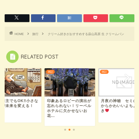
HOME
旅行
クリーム好きがおすすめする蒜山高原 生 クリームパン
RELATED POST
雑記
雑記
日坊主でもOK‼小さな
印象あるロビーの演出が
月夜の神秘 セミの
歩が未来を変える！
忘れられない！リーベル
からかわいいよちよ
ホテルに欠かせないお
き
花...