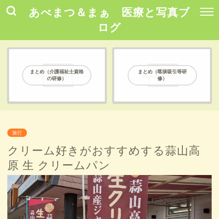
あべまつ＆まぁ 医療と写真ブ
ログ
まとめ（介護福祉士資格
まとめ（喀痰吸引等研
の研修）
修）
旅行
クリーム好きがおすすめする蒜山高
原 生 クリームパン