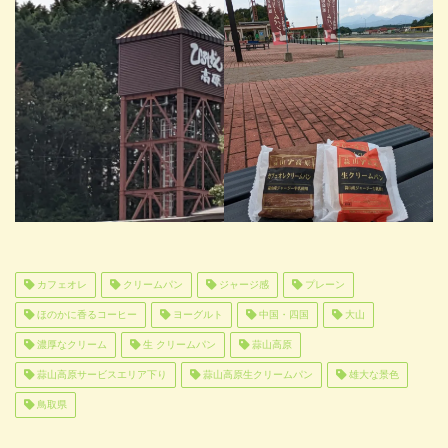
カフェオレ
クリームパン
ジャージ感
プレーン
ほのかに香るコーヒー
ヨーグルト
中国・四国
大山
濃厚なクリーム
生 クリームパン
蒜山高原
蒜山高原サービスエリア下り
蒜山高原生クリームパン
雄大な景色
鳥取県