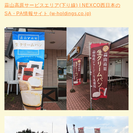
蒜山高原サービスエリア(下り線) | NEXCO西日本の
SA・PA情報サイト (w-holdings.co.jp)