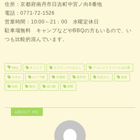
住所：京都府南丹市日吉町中宮ノ向8番地
電話：0771‐72‐1526
営業時間：10:00～21：00 水曜定休日
駐車場無料 キャンプなどやBBQの方もいるので、い
つも比較的混んでいます。
BBQ
キャンプ
スプリングスひよし
フォレストリゾート山の家
ホタル
ループ橋
京都府
南丹市
日吉ダム
温泉
自然
観光
道の駅
関西
ABOUT ME