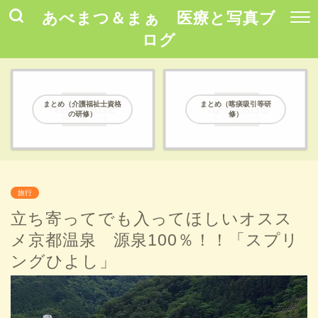
あべまつ＆まぁ 医療と写真ブ
ログ
まとめ（介護福祉士資格
まとめ（喀痰吸引等研
の研修）
修）
旅行
立ち寄ってでも入ってほしいオスス
メ京都温泉 源泉100％！！「スプリ
ングひよし」