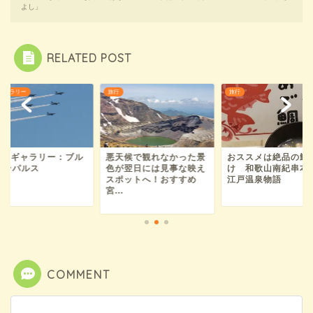
よし」
RELATED POST
ギャラリー
旅行
旅行
hotoギャラリー：ブル
悪天候で観れなかった景
おススメは絶品の鯛
インパルス
色が翌日には見事な映え
け 和歌山南紀串本
スポットへ！おすすめ
江戸温泉物語
宮...
COMMENT