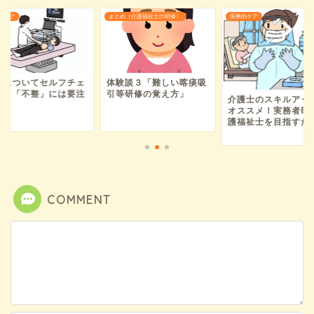
的ケア
まとめ（介護福祉士の研修）
医療的ケア
拍についてセルフチェ
体験談３「難しい喀痰吸
ク！「不整」には要注
引等研修の覚え方」
介護士のスキルアッ
オススメ！実務者研修
護福祉士を目指すため.
COMMENT