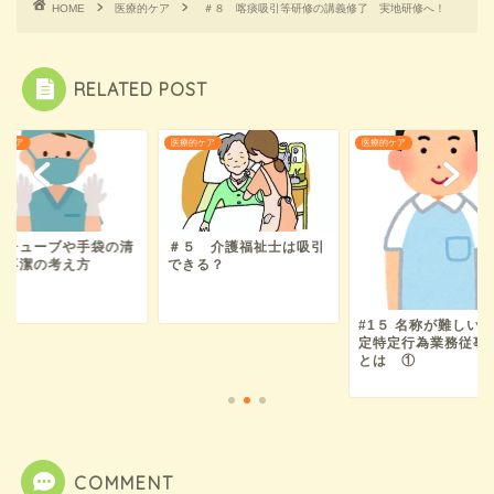
HOME
医療的ケア
＃８ 喀痰吸引等研修の講義修了 実地研修へ！
RELATED POST
的ケア
医療的ケア
医療的ケア
引チューブや手袋の清
＃５ 介護福祉士は吸引
・不潔の考え方
できる？
#1５ 名称が難しい
定特定行為業務従事
とは ①
COMMENT