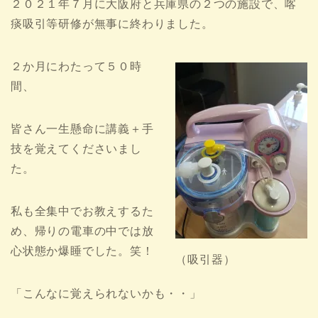
２０２１年７月に大阪府と兵庫県の２つの施設で、喀
痰吸引等研修が無事に終わりました。
２か月にわたって５０時
間、
皆さん一生懸命に講義＋手
技を覚えてくださいまし
た。
私も全集中でお教えするた
め、帰りの電車の中では放
心状態か爆睡でした。笑！
（吸引器）
「こんなに覚えられないかも・・」