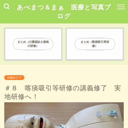
あべまつ＆まぁ 医療と写真ブ
ログ
まとめ（介護福祉士資格
まとめ（喀痰吸引等研
の研修）
修）
医療的ケア
＃８ 喀痰吸引等研修の講義修了 実
地研修へ！