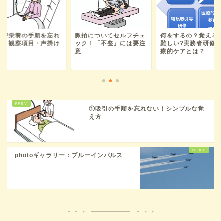
経管栄養の手順を忘れ
脈拍についてセルフチェ
何をするの？覚える
い！観察項目・声掛け
ック！「不整」には要注
難しい?実務者研修
意
療的ケアとは？
①吸引の手順を忘れない！シンプルな覚
え方
photoギャラリー：ブルーインパルス