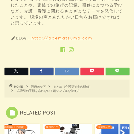
じたことや、家族での旅行の記録、研修にまつわる学び
など、介護・看護に関わるさまざまなテーマを発信して
います。 現場の声とあたたかい日常をお届けできれば
と思っています。
http://abematsuma.com
BLOG：
HOME
医療的ケア
まとめ（介護福祉士の研修）
②吸引の手順を忘れない！超シンプルな覚え方
RELATED POST
め（介護福祉士の研修）
医療的ケア
医療的ケア