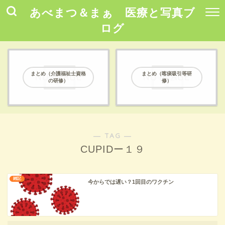
あべまつ＆まぁ 医療と写真ブ
ログ
まとめ（介護福祉士資格
まとめ（喀痰吸引等研
の研修）
修）
― TAG ―
CUPIDー１９
雑記
今からでは遅い？1回目のワクチン