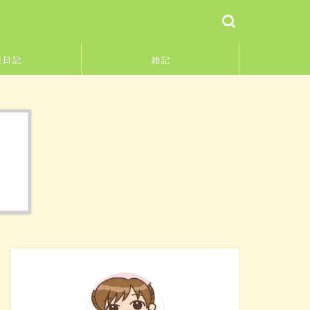
護日記
雑記