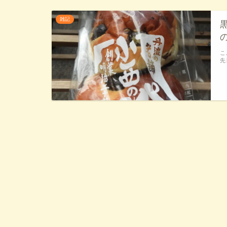
雑記
こ
先