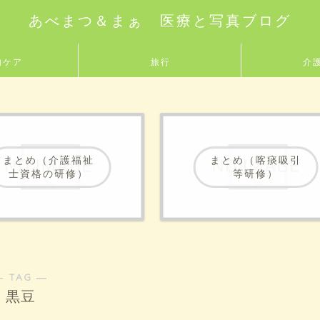
あべまつ＆まぁ 医療と写真ブログ
的ケア
旅行
介
まとめ（介護福祉
まとめ（喀痰吸引
士資格の研修）
等研修）
― TAG ―
黒豆