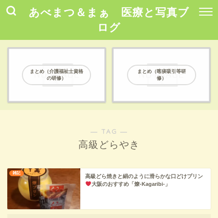
あべまつ＆まぁ 医療と写真ブ
ログ
まとめ（介護福祉士資格
まとめ（喀痰吸引等研
の研修）
修）
― TAG ―
高級どらやき
雑記
高級どら焼きと絹のように滑らかな口どけプリン
大阪のおすすめ「燎-Kagaribi-」