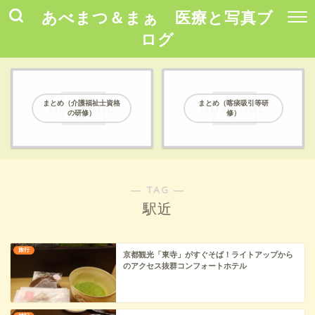
あべまつ＆まぁ 医療と写真ブ
ログ
まとめ（介護福祉士資格
まとめ（喀痰吸引等研
の研修）
修）
― TAG ―
駅近
旅行
京都観光「東寺」がすぐそば！ライトアップから
のアクセス抜群コンフォートホテル