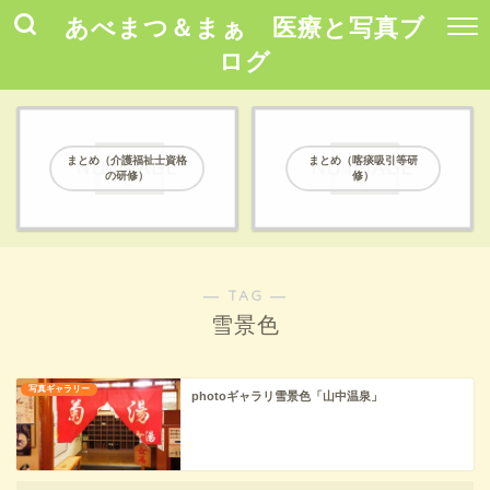
あべまつ＆まぁ 医療と写真ブ
ログ
まとめ（介護福祉士資格
まとめ（喀痰吸引等研
の研修）
修）
― TAG ―
雪景色
写真ギャラリー
photoギャラリ雪景色「山中温泉」