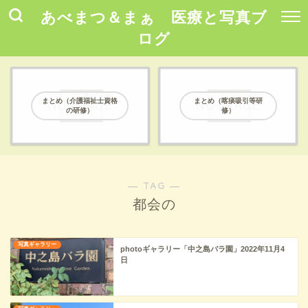
あべまつ＆まぁ 医療と写真ブ
ログ
まとめ（介護福祉士資格
まとめ（喀痰吸引等研
の研修）
修）
― TAG ―
都会の
写真ギャラリー
photoギャラリー「中之島バラ園」2022年11月4
日