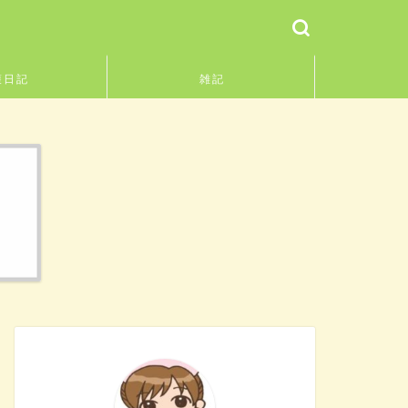
護日記
雑記