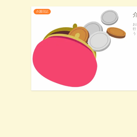
介護日記
お
行
う