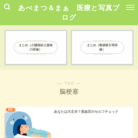
あべまつ＆まぁ 医療と写真ブ
ログ
まとめ（介護福祉士資格
まとめ（喀痰吸引等研
の研修）
修）
― TAG ―
脳梗塞
雑記
あなたは大丈夫？高血圧のセルフチェック