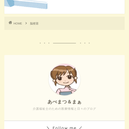
HOME
脳梗塞
あべまつ＆まぁ
介護福祉士のための医療情報と日々のブログ
＼ Follow me ／