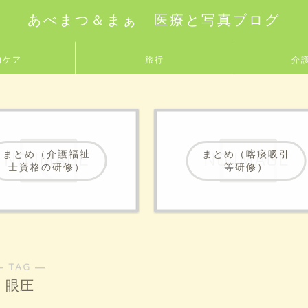
あべまつ＆まぁ 医療と写真ブログ
的ケア
旅行
介
まとめ（介護福祉
まとめ（喀痰吸引
士資格の研修）
等研修）
― TAG ―
眼圧