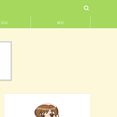
護日記
雑記