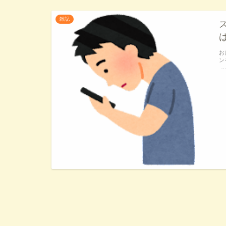
雑記
お
ン