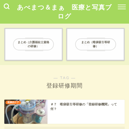
あべまつ＆まぁ 医療と写真ブ
ログ
まとめ（介護福祉士資格
まとめ（喀痰吸引等研
の研修）
修）
― TAG ―
登録研修期間
医療的ケア
＃７ 喀痰吸引等研修の「登録研修機関」って
何？