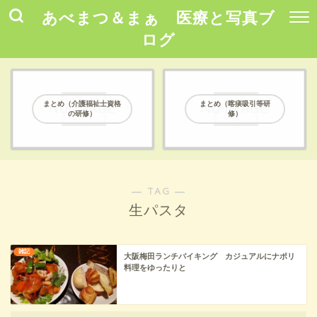
あべまつ＆まぁ 医療と写真ブ
ログ
まとめ（介護福祉士資格
まとめ（喀痰吸引等研
の研修）
修）
― TAG ―
生パスタ
雑記
大阪梅田ランチバイキング カジュアルにナポリ
料理をゆったりと