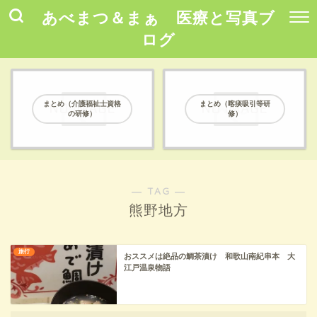
あべまつ＆まぁ 医療と写真ブ
ログ
まとめ（介護福祉士資格
まとめ（喀痰吸引等研
の研修）
修）
― TAG ―
熊野地方
旅行
おススメは絶品の鯛茶漬け 和歌山南紀串本 大
江戸温泉物語