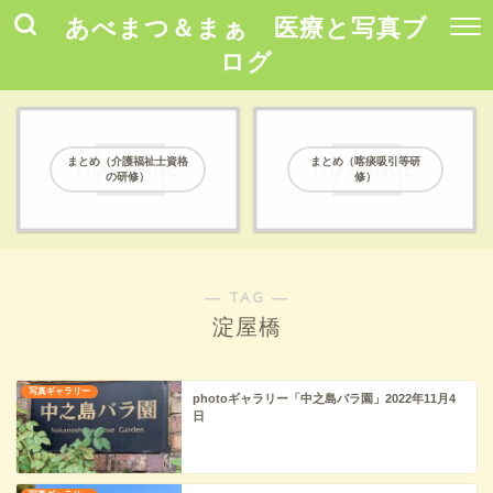
あべまつ＆まぁ 医療と写真ブ
ログ
まとめ（介護福祉士資格
まとめ（喀痰吸引等研
の研修）
修）
― TAG ―
淀屋橋
写真ギャラリー
photoギャラリー「中之島バラ園」2022年11月4
日