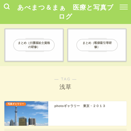
あべまつ＆まぁ 医療と写真ブ
ログ
まとめ（介護福祉士資格
まとめ（喀痰吸引等研
の研修）
修）
― TAG ―
浅草
写真ギャラリー
photoギャラリー 東京・２０１３