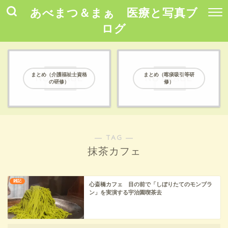
あべまつ＆まぁ 医療と写真ブ
ログ
まとめ（介護福祉士資格
まとめ（喀痰吸引等研
の研修）
修）
― TAG ―
抹茶カフェ
雑記
心斎橋カフェ 目の前で「しぼりたてのモンブラ
ン」を実演する宇治園喫茶去