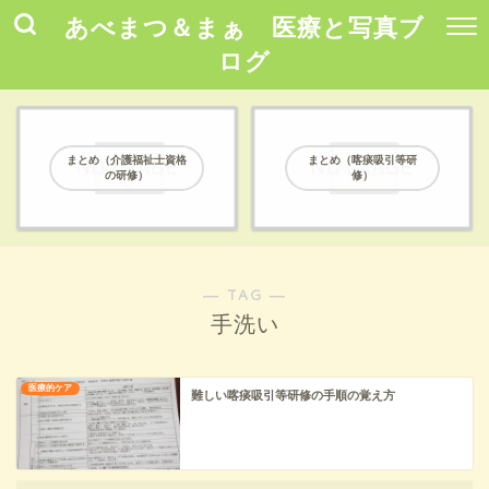
あべまつ＆まぁ 医療と写真ブ
ログ
まとめ（介護福祉士資格
まとめ（喀痰吸引等研
の研修）
修）
― TAG ―
手洗い
医療的ケア
難しい喀痰吸引等研修の手順の覚え方