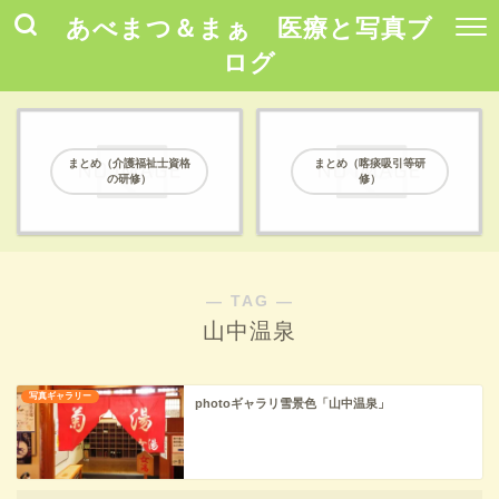
あべまつ＆まぁ 医療と写真ブ
ログ
まとめ（介護福祉士資格
まとめ（喀痰吸引等研
の研修）
修）
― TAG ―
山中温泉
写真ギャラリー
photoギャラリ雪景色「山中温泉」