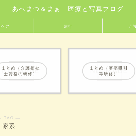
あべまつ＆まぁ 医療と写真ブログ
的ケア
旅行
介
まとめ（介護福祉
まとめ（喀痰吸引
士資格の研修）
等研修）
― TAG ―
家系