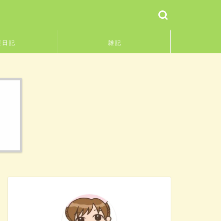
護日記
雑記