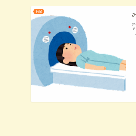
雑記
お
で
（