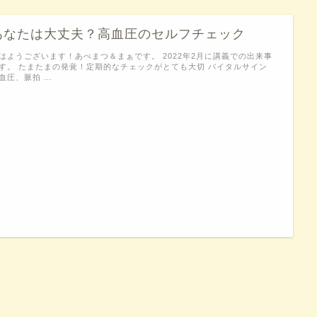
あなたは大丈夫？高血圧のセルフチェック
はようございます！あべまつ＆まぁです。 2022年2月に講義での出来事
す。 たまたまの発覚！定期的なチェックがとても大切 バイタルサイン
血圧、脈拍 …