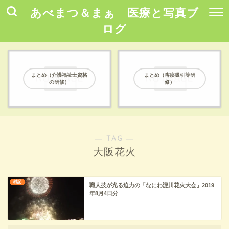
あべまつ＆まぁ 医療と写真ブ
ログ
まとめ（介護福祉士資格
まとめ（喀痰吸引等研
の研修）
修）
― TAG ―
大阪花火
雑記
職人技が光る迫力の「なにわ淀川花火大会」2019
年8月4日分