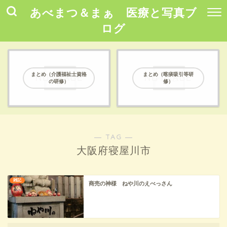
あべまつ＆まぁ 医療と写真ブ
ログ
まとめ（介護福祉士資格
まとめ（喀痰吸引等研
の研修）
修）
― TAG ―
大阪府寝屋川市
雑記
商売の神様 ねや川のえべっさん