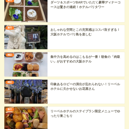
旅行
ダーツ＆スポーツBARでいただく豪華ディナーコ
ースは驚きの連続！ホテルバリタワー
旅行
おしゃれな空間とこの充実感はコスパ良すぎる！
大阪ホテルでバリ島を楽しむ
雑記
集中力を高めるのはこもるが一番！朝食の「肉吸
い」がおすすめの大阪ホテル
雑記
印象あるロビーの演出が忘れられない！リーベル
ホテルに欠かせないお花屋さん
旅行
リーベルホテルのステイプラン限定メニューでゆ
ったり巣ごもり