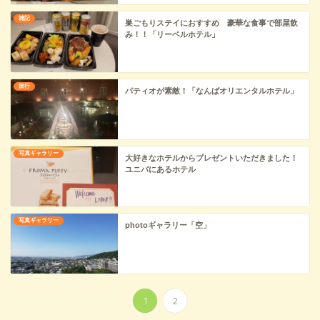
雑記
巣ごもりステイにおすすめ 豪華な食事で部屋飲
み！！「リーベルホテル」
旅行
パティオが素敵！「なんばオリエンタルホテル」
写真ギャラリー
大好きなホテルからプレゼントいただきました！
ユニバにあるホテル
写真ギャラリー
photoギャラリー「空」
1
2