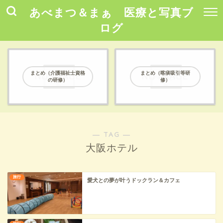
あべまつ＆まぁ 医療と写真ブ
ログ
まとめ（介護福祉士資格
まとめ（喀痰吸引等研
の研修）
修）
― TAG ―
大阪ホテル
旅行
愛犬との夢が叶うドックラン＆カフェ