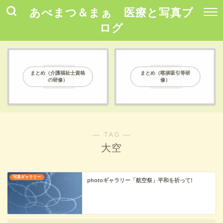
あべまつ＆まぁ 医療と写真ブ
ログ
まとめ（介護福祉士資格
まとめ（喀痰吸引等研
の研修）
修）
― TAG ―
大空
写真ギャラリー
photoギャラリー「航空祭」平和を祈って!