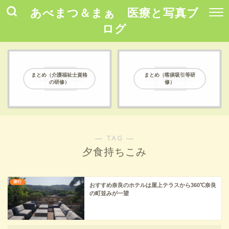
あべまつ＆まぁ 医療と写真ブ
ログ
まとめ（介護福祉士資格
まとめ（喀痰吸引等研
の研修）
修）
― TAG ―
夕食持ちこみ
旅行
おすすめ奈良のホテルは屋上テラスから360℃奈良
の町並みが一望