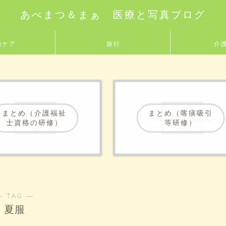
あべまつ＆まぁ 医療と写真ブログ
的ケア
旅行
介
まとめ（介護福祉
まとめ（喀痰吸引
士資格の研修）
等研修）
― TAG ―
夏服