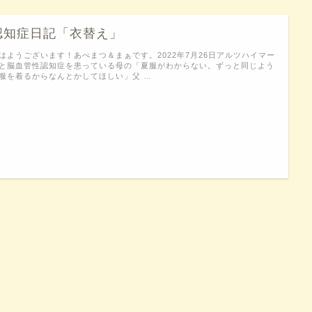
認知症日記「衣替え」
はようございます！あべまつ＆まぁです。2022年7月26日アルツハイマー
と脳血管性認知症を患っている母の「夏服がわからない。ずっと同じよう
服を着るからなんとかしてほしい」父 …