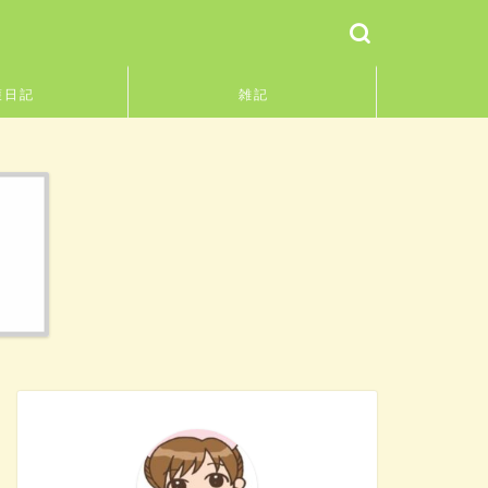
護日記
雑記