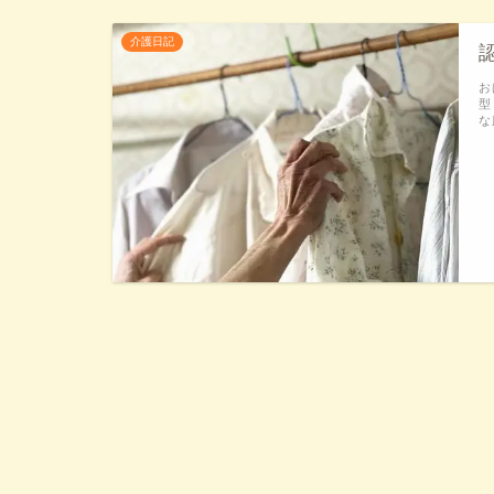
介護日記
お
型
な