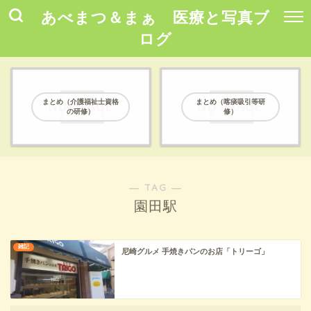
あべまつ＆まぁ 医療と写真ブ
ログ
まとめ（介護福祉士資格
まとめ（喀痰吸引等研
の研修）
修）
― TAG ―
園田駅
雑記
尼崎グルメ 手焼きパンのお店「トリーゴ」