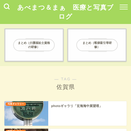
あべまつ＆まぁ 医療と写真ブ
ログ
まとめ（介護福祉士資格
まとめ（喀痰吸引等研
の研修）
修）
― TAG ―
佐賀県
写真ギャラリー
photoギャラリ「玄海海中展望塔」