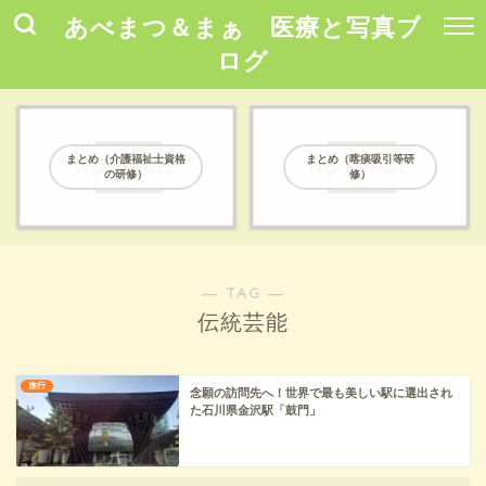
あべまつ＆まぁ 医療と写真ブ
ログ
まとめ（介護福祉士資格
まとめ（喀痰吸引等研
の研修）
修）
― TAG ―
伝統芸能
旅行
念願の訪問先へ！世界で最も美しい駅に選出され
た石川県金沢駅「鼓門」