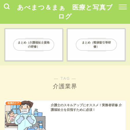
あべまつ＆まぁ 医療と写真ブ
ログ
まとめ（介護福祉士資格
まとめ（喀痰吸引等研
の研修）
修）
― TAG ―
介護業界
医療的ケア
介護士のスキルアップにオススメ！実務者研修 介
護福祉士を目指すために必須！