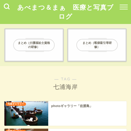
あべまつ＆まぁ 医療と写真ブ
ログ
まとめ（介護福祉士資格
まとめ（喀痰吸引等研
の研修）
修）
― TAG ―
七浦海岸
写真ギャラリー
photoギャラリー「佐渡島」