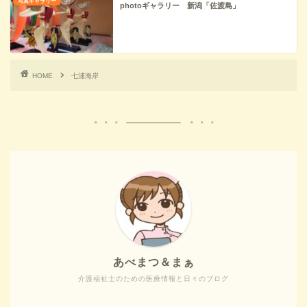
写真ギャラリー
photoギャラリー 新潟「佐渡島」
HOME
七浦海岸
あべまつ＆まぁ
介護福祉士のための医療情報と日々のブログ