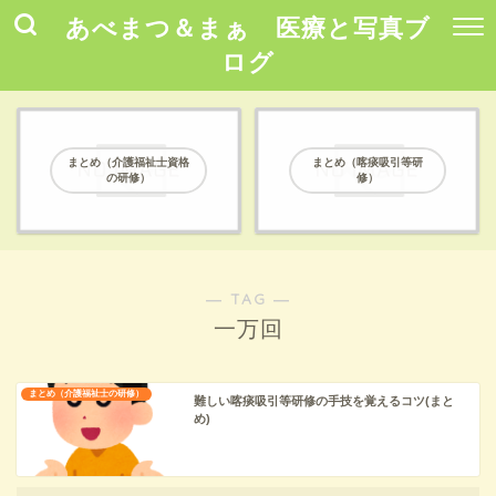
あべまつ＆まぁ 医療と写真ブ
ログ
まとめ（介護福祉士資格
まとめ（喀痰吸引等研
の研修）
修）
― TAG ―
一万回
まとめ（介護福祉士の研修）
難しい喀痰吸引等研修の手技を覚えるコツ(まと
め)