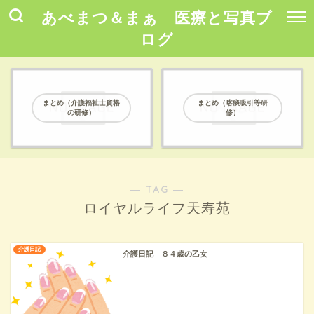
あべまつ＆まぁ 医療と写真ブ
ログ
まとめ（介護福祉士資格
まとめ（喀痰吸引等研
の研修）
修）
― TAG ―
ロイヤルライフ天寿苑
介護日記
介護日記 ８４歳の乙女