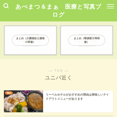
あべまつ＆まぁ 医療と写真ブ
ログ
まとめ（介護福祉士資格
まとめ（喀痰吸引等研
の研修）
修）
― TAG ―
ユニバ近く
雑記
リーベルホテルがおすすめの理由は美味しいテイ
クアウトメニューがあります