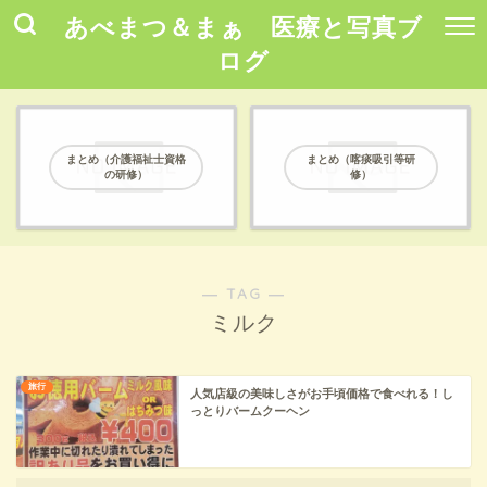
あべまつ＆まぁ 医療と写真ブ
ログ
まとめ（介護福祉士資格
まとめ（喀痰吸引等研
の研修）
修）
― TAG ―
ミルク
旅行
人気店級の美味しさがお手頃価格で食べれる！し
っとりバームクーヘン